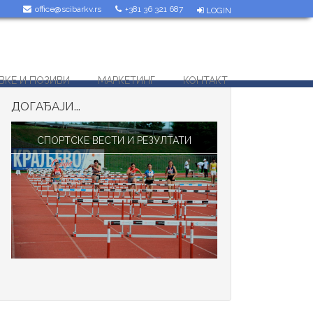
office@scibarkv.rs
+381 36 321 687
LOGIN
ВКЕ И ПОЗИВИ
МАРКЕТИНГ
КОНТАКТ
ДОГАЂАЈИ...
СПОРТСКЕ ВЕСТИ И РЕЗУЛТАТИ