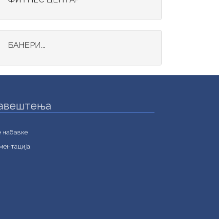
БАНЕРИ...
авештења
е набавке
ментација