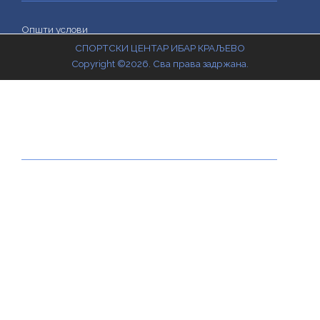
Општи услови
СПОРТСКИ ЦЕНТАР ИБАР КРАЉЕВО
Правила
Copyright ©2026. Сва права задржана.
Безбедност
Сервисне информације
Важне информације
Обавештења
Jавне набавке
Документација