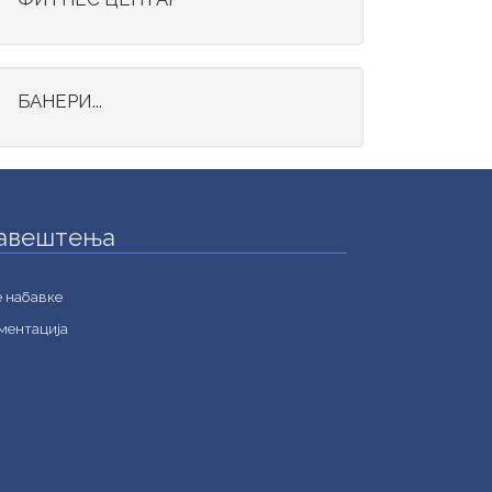
БАНЕРИ...
авештења
е набавке
ментација