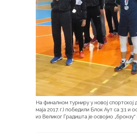
На финалном турниру у новој спортској д
маја 2017. г.) победили Блок Аут са 3:1 
из Великог Градишта је освојио „бронзу“