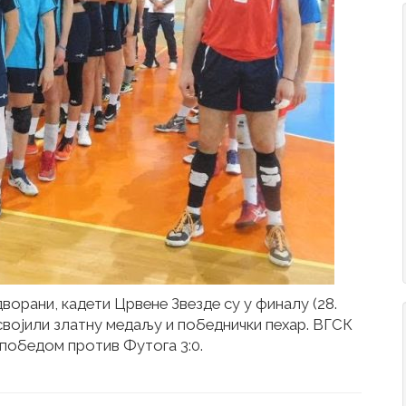
ворани, кадети Црвене Звезде су у финалу (28.
и освојили златну медаљу и победнички пехар. ВГСК
 победом против Футога 3:0.