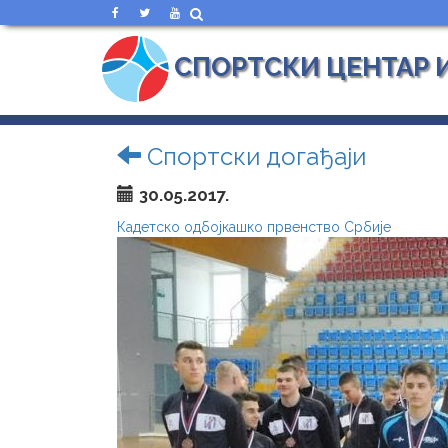
СПОРТСКИ ЦЕНТАР 
Спортски догађаји
30.05.2017.
Кадетско одбојкашко првенство Србије