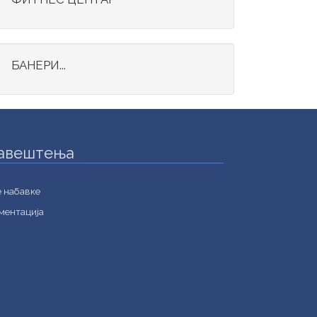
БАНЕРИ...
авештења
е набавке
ментација