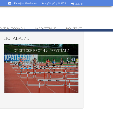
office@scibarkv.rs
+381 36 321 687
LOGIN
ВКЕ И ПОЗИВИ
МАРКЕТИНГ
КОНТАКТ
ДОГАЂАЈИ...
СПОРТСКЕ ВЕСТИ И РЕЗУЛТАТИ